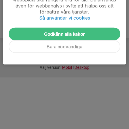
även för webbanalys i syfte att hjälpa oss att
förbättra våra tjänster.
Så använder vi cookies
Godkänn alla kakor
Bara nödvändiga
För
smarta
idrottsföreningar
Välj version:
Mobil
|
Desktop