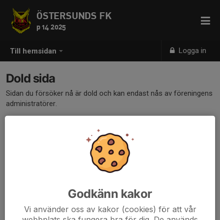
ÖSTERSUNDS FK
p 14 2025
Logga in
Till hemsidan
Dold sida
Sidan du försöker nå är dold och kan endast nås av föreningens
administratörer.
Godkänn kakor
Vi använder oss av kakor (cookies) för att vår
webbplats ska fungera bra för dig. De används