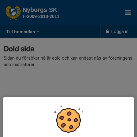
Nyborgs SK
F-2009-2010-2011
Logga in
Till hemsidan
Dold sida
Sidan du försöker nå är dold och kan endast nås av föreningens
administratörer.