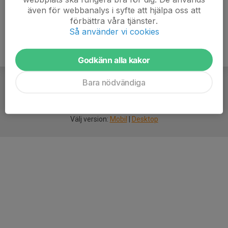
även för webbanalys i syfte att hjälpa oss att
förbättra våra tjänster.
Så använder vi cookies
Godkänn alla kakor
Bara nödvändiga
För
smarta
idrottsföreningar
Välj version:
Mobil
|
Desktop