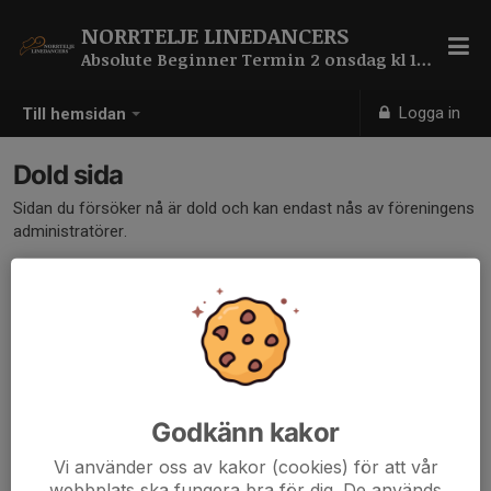
NORRTELJE LINEDANCERS
Absolute Beginner Termin 2 onsdag kl 19:30
Logga in
Till hemsidan
Dold sida
Sidan du försöker nå är dold och kan endast nås av föreningens
administratörer.
Godkänn kakor
Vi använder oss av kakor (cookies) för att vår
webbplats ska fungera bra för dig. De används