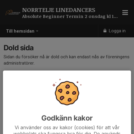
NORRTELJE LINEDANCERS
Absolute Beginner Termin 2 onsdag kl 19:30
Logga in
Till hemsidan
Dold sida
Sidan du försöker nå är dold och kan endast nås av föreningens
administratörer.
Godkänn kakor
Vi använder oss av kakor (cookies) för att vår
webbplats ska fungera bra för dig. De används