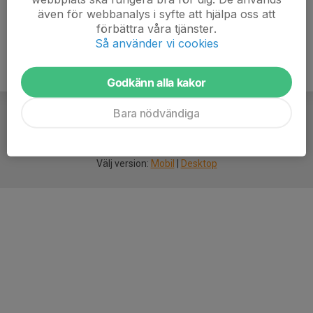
även för webbanalys i syfte att hjälpa oss att
förbättra våra tjänster.
Så använder vi cookies
Godkänn alla kakor
Bara nödvändiga
För
smarta
idrottsföreningar
Välj version:
Mobil
|
Desktop