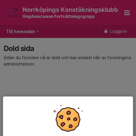
Norrköpings Konståkningsklubb
Ungdom/vuxen fortsättningsgrupp
Logga in
Till hemsidan
Dold sida
Sidan du försöker nå är dold och kan endast nås av föreningens
administratörer.