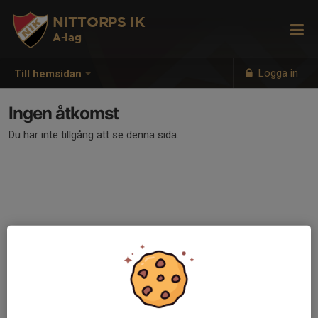
NITTORPS IK
A-lag
Logga in
Till hemsidan
Ingen åtkomst
Du har inte tillgång att se denna sida.