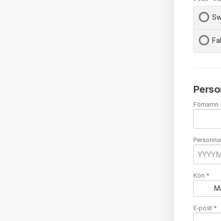
Sw
Fa
Perso
Förnamn 
Personnu
Kön *
M
E-post
*