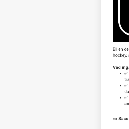
Bli en de
hockey, 
Vad ing
tr
du
an
🎫
Säson