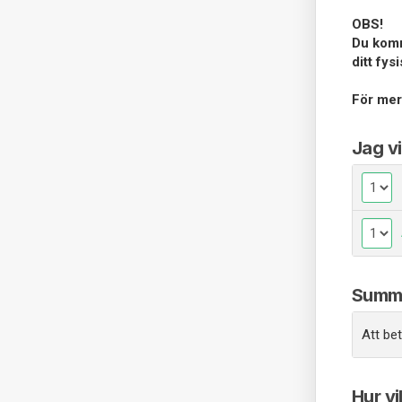
OBS!
Du komme
ditt fys
För mer
Jag vi
Summ
Att bet
Hur vi