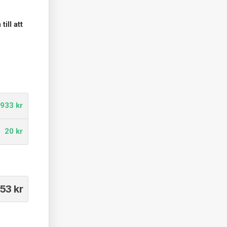
ill att
 933 kr
20 kr
953
kr