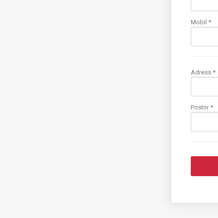
Mobil
*
Adress *
Postnr *