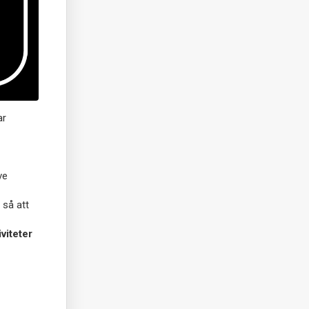
ar
ve
 så att
viteter