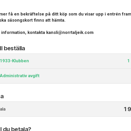
r få en bekräftelse på ditt köp som du visar upp i entrén fram t
iska säsongskort finns att hämta.
 information, kontakta kansli@norrtaljeik.com
ll beställa
1933-Klubben
1
Administrativ avgift
a
1 
ala
ll du betala?