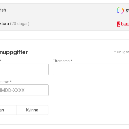
ish
ktura
(20 dagar)
nuppgifter
* Obligat
*
Efternamn *
mmer *
an
Kvinna