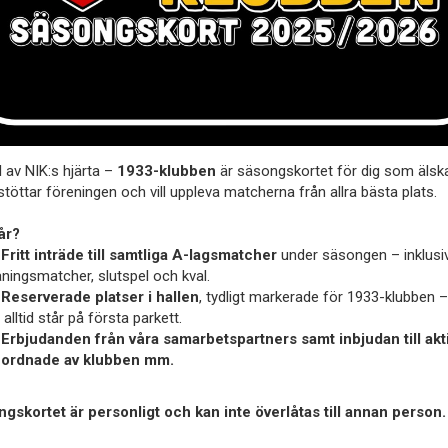
l av NIK:s hjärta –
1933-klubben
är säsongskortet för dig som älsk
stöttar föreningen och vill uppleva matcherna från allra bästa plats.
år?
✅
Fritt inträde till samtliga A-lagsmatcher
under säsongen – inklusi
äningsmatcher, slutspel och kval.
✅
Reserverade platser i hallen
, tydligt markerade för 1933-klubben –
 alltid står på första parkett.
✅
Erbjudanden från våra samarbetspartners samt inbjudan till akti
ordnade av klubben mm.
gskortet är personligt och kan inte överlåtas till annan person.