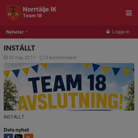
Norrtälje IK
Team 18
Logga in
Nyheter
INSTÄLLT
23 maj, 22:11
0 kommentarer
INSTÄLLT
Dela nyhet