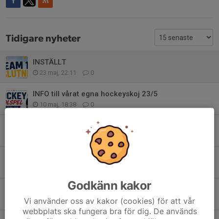
Tidigare nyheter
INSTÄLLT
23 maj, 22:11
0
INFO till vårat egna hockeyskoj 23/5
10 maj, 18:38
0
OBS: Totalt nötförbud vid alla lagaktiviteter
6 maj, 19:02
0
Team18 ordnar ett eget hockeyskoj - igen!
30 apr, 07:29
0
Godkänn kakor
Off-ice aktivitet med team18
Vi använder oss av kakor (cookies) för att vår
29 apr, 11:23
0
webbplats ska fungera bra för dig. De används