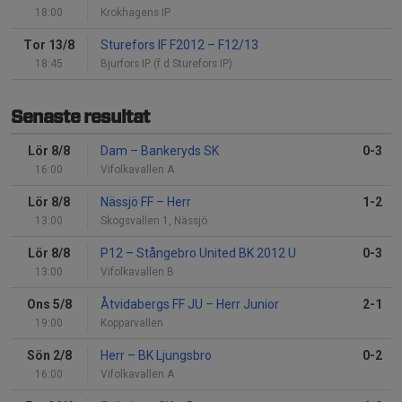
18:00
Krokhagens IP
Tor 13/8
Sturefors IF F2012
–
F12/13
18:45
Bjurfors IP (f d Sturefors IP)
Senaste resultat
Lör 8/8
Dam
–
Bankeryds SK
0-3
16:00
Vifolkavallen A
Lör 8/8
Nässjö FF
–
Herr
1-2
13:00
Skogsvallen 1, Nässjö
Lör 8/8
P12
–
Stångebro United BK 2012 U
0-3
13:00
Vifolkavallen B
Ons 5/8
Åtvidabergs FF JU
–
Herr Junior
2-1
19:00
Kopparvallen
Sön 2/8
Herr
–
BK Ljungsbro
0-2
16:00
Vifolkavallen A