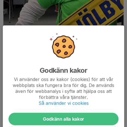
Godkänn kakor
Vi använder oss av kakor (cookies) för att vår
webbplats ska fungera bra för dig. De används
även för webbanalys i syfte att hjälpa oss att
förbättra våra tjänster.
Så använder vi cookies
Den 26/9 är det dags för årets " ALLA TILL VALLEN". Då
Godkänn alla kakor
kommer Thomas Ravelli på besök och delar bla ut pris till årets