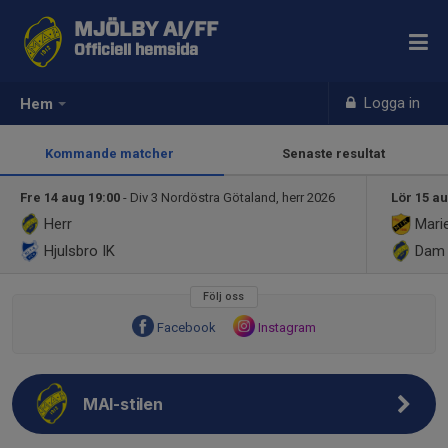
MJÖLBY AI/FF
Officiell hemsida
Logga in
Hem
Kommande matcher
Senaste resultat
Fre 14 aug 19:00
- Div 3 Nordöstra Götaland, herr 2026
Lör 15 au
Herr
Mari
Hjulsbro IK
Dam
Följ oss
Facebook
Instagram
MAI-stilen