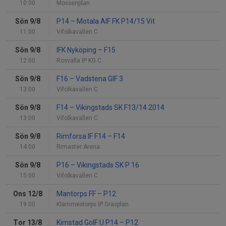
10:00
Mossenplan
Sön 9/8
P14
–
Motala AIF FK P14/15 Vit
11:00
Vifolkavallen C
Sön 9/8
IFK Nyköping
–
F15
12:00
Rosvalla IP KG C
Sön 9/8
F16
–
Vadstena GIF 3
13:00
Vifolkavallen C
Sön 9/8
F14
–
Vikingstads SK F13/14 2014
13:00
Vifolkavallen C
Sön 9/8
Rimforsa IF F14
–
F14
14:00
Rimaster Arena
Sön 9/8
P16
–
Vikingstads SK P 16
15:00
Vifolkavallen C
Ons 12/8
Mantorps FF
–
P12
19:00
Klämmestorps IP Gräsplan
Tor 13/8
Kimstad GoIF U P14
–
P12