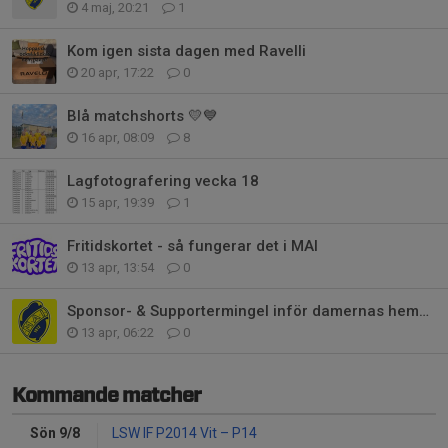
4 maj, 20:21
1
Kom igen sista dagen med Ravelli
20 apr, 17:22
0
Blå matchshorts 💛💙
16 apr, 08:09
8
Lagfotografering vecka 18
15 apr, 19:39
1
Fritidskortet - så fungerar det i MAI
13 apr, 13:54
0
Sponsor- & Supportermingel inför damernas hemmapremiär 19/4
13 apr, 06:22
0
Kommande matcher
Sön 9/8
LSW IF P2014 Vit
–
P14