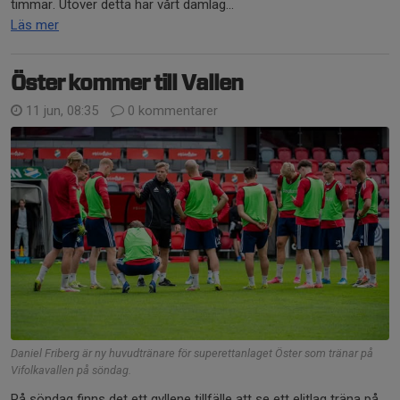
timmar. Utöver detta har vårt damlag...
Läs mer
Öster kommer till Vallen
11 jun, 08:35
0 kommentarer
Daniel Friberg är ny huvudtränare för superettanlaget Öster som tränar på
Vifolkavallen på söndag.
På söndag finns det ett gyllene tillfälle att se ett elitlag träna på