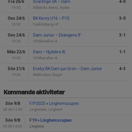
Fre 26/6
Svärtinge SK
–
Dam
4-0
19:00
Billbäcks Arena, A-plan
Ons 24/6
BK Kenty U16
–
P10
3-0
20:00
Fredriksbergs IP
Ons 24/6
Dam Junior
–
Ekängens IF
3-1
18:30
Vifolkavallen A
Mån 22/6
Dam
–
Hjulsbro IK
1-1
19:00
Vifolkavallen A
Sön 21/6
Eneby BK Dam jun Grön
–
Dam Junior
4-3
19:00
MAXIvallen Slaget
Kommande aktiviteter
Sön 9/8
F/P2020
»
Linghemscupen
08:40-13:00
Lingheden, Linghem
Sön 9/8
F19
»
Linghemscupen
09:00-14:00
Linghem