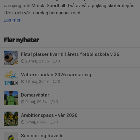
camping och Motala Sporthall. Två av våra pojklag sköter depån
i Rök och vårt damlag bemannar med...
Läs mer
Fler nyheter
Fåtal platser kvar till årets fotbollsskola v 26
20 maj, 21:35
3
Vätternrundan 2026 närmar sig
18 maj, 20:43
0
Domarvästar
9 maj, 09:54
0
Ambitionspass - vår 2026
5 maj, 07:47
0
Summering Ravelli