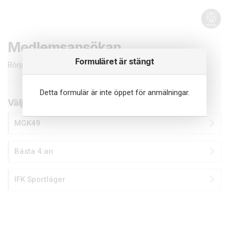
Medlemsansökan
Formuläret är stängt
Börja med att fylla i dina uppgifter i formuläret nedan.
Detta formulär är inte öppet för anmälningar.
Välj grupp nedan
MGK49
Bästa 4:an
IFK Sportläger