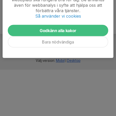
även för webbanalys i syfte att hjälpa oss att
förbättra våra tjänster.
Så använder vi cookies
Godkänn alla kakor
Bara nödvändiga
För
smarta
idrottsföreningar
Välj version:
Mobil
|
Desktop