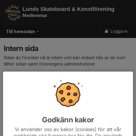
Lunds Skateboard & Konstförening
Medlemmar
Logga in
Till hemsidan
Intern sida
Sidan du försöker nå är intern och kan endast nås av de som
tillhör sidan samt föreningens administratörer.
Klicka här för att logga in
Godkänn kakor
Vi använder oss av kakor (cookies) för att vår
webbplats ska fungera bra för dig. De används