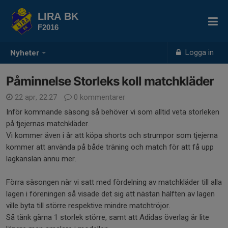
LIRA BK
F2016
Logga in
Nyheter
Påminnelse Storleks koll matchkläder
22 apr, 22:27
0 kommentarer
Inför kommande säsong så behöver vi som alltid veta storleken
på tjejernas matchkläder.
Vi kommer även i år att köpa shorts och strumpor som tjejerna
kommer att använda på både träning och match för att få upp
lagkänslan ännu mer.
Förra säsongen när vi satt med fördelning av matchkläder till alla
lagen i föreningen så visade det sig att nästan hälften av lagen
ville byta till större respektive mindre matchtröjor.
Så tänk gärna 1 storlek större, samt att Adidas överlag är lite