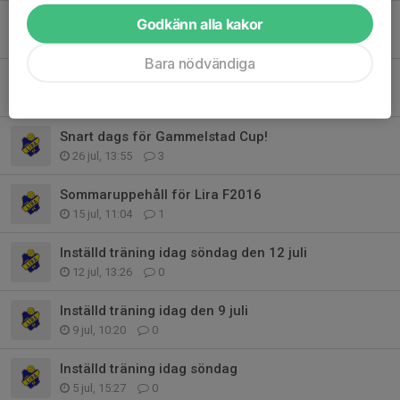
Inställd träning Söndag 2/8
Godkänn alla kakor
2 aug, 06:41
0
Bara nödvändiga
Ändrad träningstid idag torsdag
30 jul, 11:11
0
Snart dags för Gammelstad Cup!
26 jul, 13:55
3
Sommaruppehåll för Lira F2016
15 jul, 11:04
1
Inställd träning idag söndag den 12 juli
12 jul, 13:26
0
Inställd träning idag den 9 juli
9 jul, 10:20
0
Inställd träning idag söndag
5 jul, 15:27
0