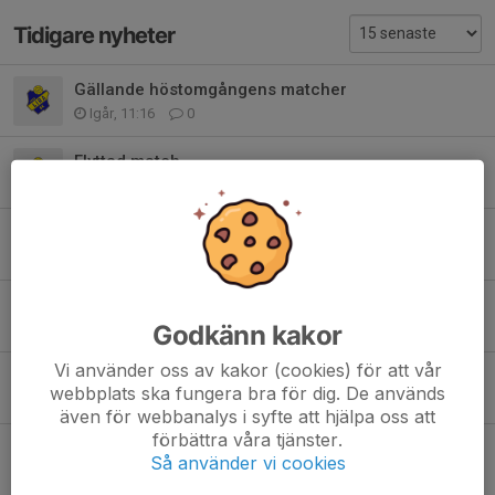
Tidigare nyheter
Gällande höstomgångens matcher
Igår, 11:16
0
Flyttad match
7 aug, 10:34
0
Uppdrag för seniorlag
6 aug, 18:58
2
Match mot Sävast AIF Röd 8/8
Godkänn kakor
5 aug, 11:17
1
Vi använder oss av kakor (cookies) för att vår
Påminnelse: Uppdrag på Porsö IP – Lördag 8 aug (kl. 12:00–15:00)
webbplats ska fungera bra för dig. De används
5 aug, 09:09
1
även för webbanalys i syfte att hjälpa oss att
förbättra våra tjänster.
Matcher 5/8 & 7/8
Så använder vi cookies
2 aug, 22:30
0