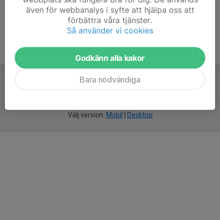
även för webbanalys i syfte att hjälpa oss att
förbättra våra tjänster.
Så använder vi cookies
Godkänn alla kakor
Bara nödvändiga
För
smarta
idrottsföreningar
Välj version:
Mobil
|
Desktop