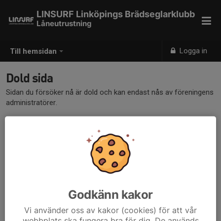
LINSURF Linköpings Brädseglarklubb
Låneutrustning
Logga in
Till hemsidan
Dold sida
Sidan du försöker nå är dold och kan endast nås av föreningens
administratörer.
Godkänn kakor
Vi använder oss av kakor (cookies) för att vår
webbplats ska fungera bra för dig. De används