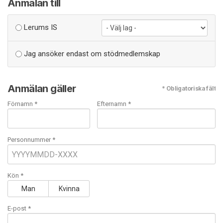
Anmälan till
Lerums IS
Jag ansöker endast om stödmedlemskap
Anmälan gäller
* Obligatoriska fält
Förnamn *
Efternamn *
Personnummer *
Kön *
Man
Kvinna
E-post
*