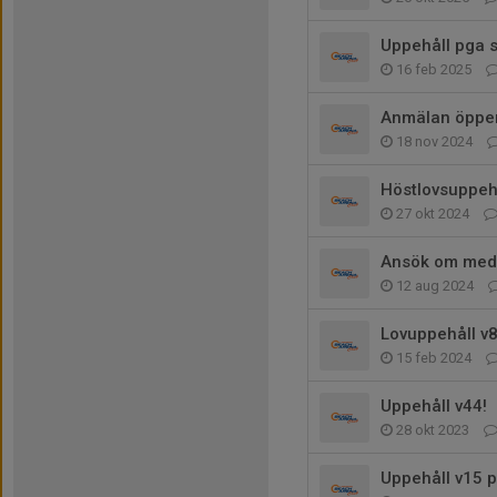
Uppehåll pga s
16 feb 2025
Anmälan öppe
18 nov 2024
Höstlovsuppehå
27 okt 2024
Ansök om medl
12 aug 2024
Lovuppehåll v8
15 feb 2024
Uppehåll v44!
28 okt 2023
Uppehåll v15 p