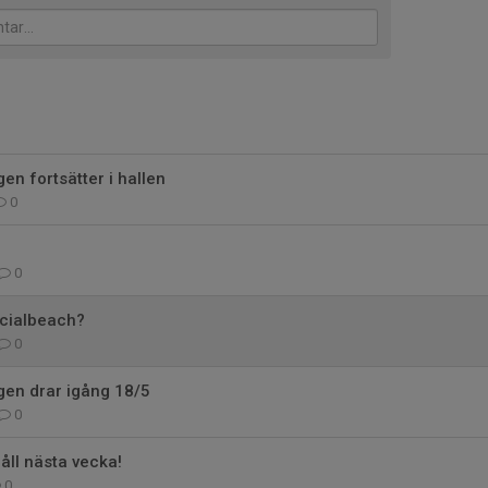
n fortsätter i hallen
0
0
ocialbeach?
0
en drar igång 18/5
0
ll nästa vecka!
0