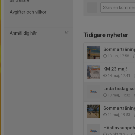
Bli tränare
Avgifter och villkor
Anmäl dig här
Tidigare nyheter
Sommarträninge
13 jun, 17:58
KM 23 maj!
14 maj, 17:41
Leda tisdag s
13 maj, 11:32
Sommarträning
11 maj, 19:53
Höstlovsuppehå
26 okt 2025