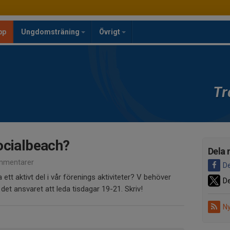
pp
Ungdomsträning
Övrigt
Tr
ocialbeach?
Dela 
mmentarer
De
 ett aktivt del i vår förenings aktiviteter? V behöver
De
det ansvaret att leda tisdagar 19-21. Skriv!
Ny