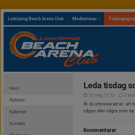
Linköping Beach Arena Club
Medlemmar
Träningsgru
Leda tisdag s
Hem
13 maj, 11:32
0 ko
Nyheter
Är du intresserad av att ta
någon eller några som tar 
Kalender
Kontakt
Kommentarer