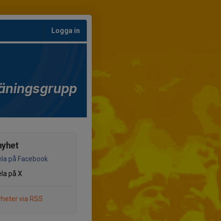
Logga in
äningsgrupp
nyhet
la på Facebook
la på X
heter via RSS