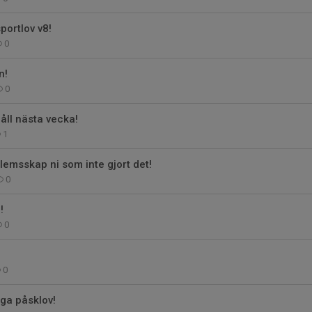
portlov v8!
0
n!
0
ll nästa vecka!
1
emsskap ni som inte gjort det!
0
!
0
0
ga påsklov!