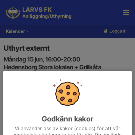
LARVS FK
Anläggning/Uthyrning
Logga in
Kalender
Uthyrt externt
Måndag 15 jun, 16:00-20:00
Hedensborg Stora lokalen + Grillkåta
Samling: 16:00
Godkänn kakor
Vi använder oss av kakor (cookies) för att vår
webbplats ska fungera bra för dig. De används