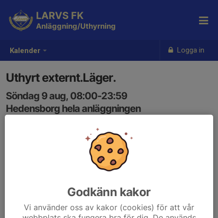
LARVS FK
Anläggning/Uthyrning
Logga in
Kalender
Uthyrt externt.Läger.
Söndag 9 aug, 08:00-23:59
Hedensborg hela anläggningen
Samling: 08:00
Godkänn kakor
Vi använder oss av kakor (cookies) för att vår
webbplats ska fungera bra för dig. De används