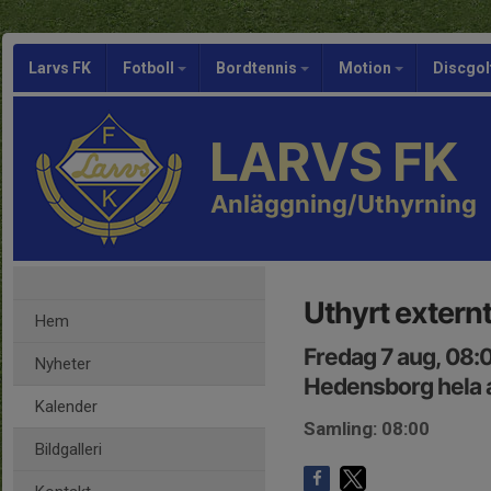
Larvs FK
Fotboll
Bordtennis
Motion
Discgol
LARVS FK
Anläggning/Uthyrning
Uthyrt externt
Hem
Fredag 7 aug, 08:
Nyheter
Hedensborg hela 
Kalender
Samling: 08:00
Bildgalleri