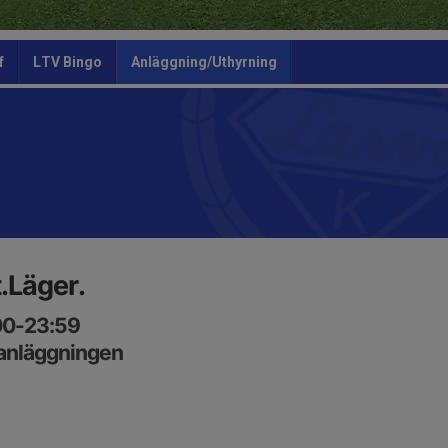
f
LTV Bingo
Anläggning/Uthyrning
.Läger.
00-23:59
anläggningen