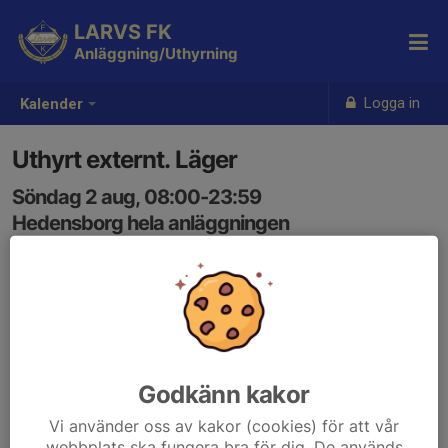
LARVS FK
Anläggning/Uthyrning
Logga in
Kalender
Uthyrt externt. Läger
Söndag 2 aug, 08:00-23:59
Hedensborg hela anläggningen
Samling: 08:00
Godkänn kakor
Vi använder oss av kakor (cookies) för att vår
webbplats ska fungera bra för dig. De används