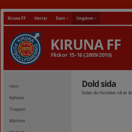
Kiruna FF
Herrar
Dam
Ungdom
KIRUNA FF
Flickor 15-16 (2009/2010)
Dold sida
Hem
Sidan du försöker nå är d
Nyheter
Truppen
Matcher