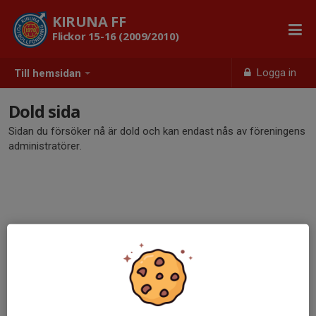
KIRUNA FF
Flickor 15-16 (2009/2010)
Logga in
Till hemsidan
Dold sida
Sidan du försöker nå är dold och kan endast nås av föreningens
administratörer.