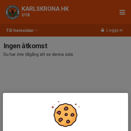
KARLSKRONA HK
U18
Logga in
Till hemsidan
Ingen åtkomst
Du har inte tillgång att se denna sida.