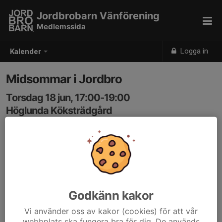
Jordbrobarn Vänförening
Medlemssida
Logga in
Kalender
Midsommar i Jordbro
Torsdag 18 jun, 17:00-19:00
Höglunda Köksträdgård
Samling: 17:00
kommer snart...
Godkänn kakor
Vi använder oss av kakor (cookies) för att vår
webbplats ska fungera bra för dig. De används