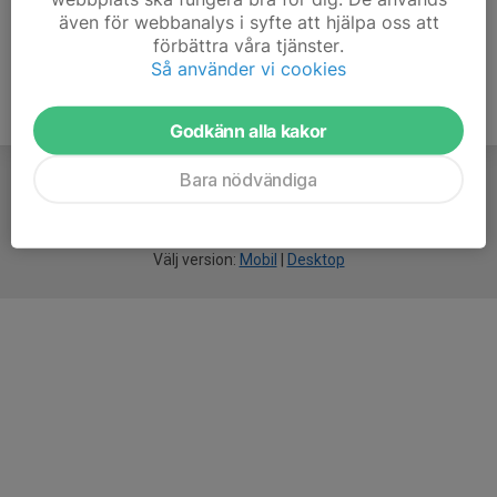
även för webbanalys i syfte att hjälpa oss att
förbättra våra tjänster.
Så använder vi cookies
Godkänn alla kakor
Bara nödvändiga
För
smarta
idrottsföreningar
Välj version:
Mobil
|
Desktop