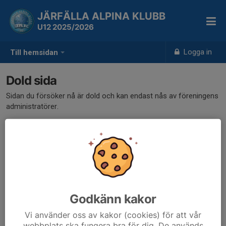
JÄRFÄLLA ALPINA KLUBB
U12 2025/2026
Logga in
Till hemsidan
Dold sida
Sidan du försöker nå är dold och kan endast nås av föreningens
administratörer.
Godkänn kakor
Vi använder oss av kakor (cookies) för att vår
webbplats ska fungera bra för dig. De används