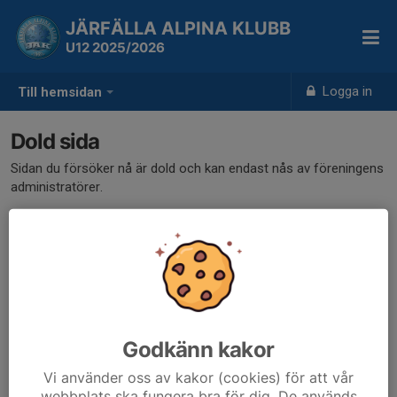
JÄRFÄLLA ALPINA KLUBB
U12 2025/2026
Logga in
Till hemsidan
Dold sida
Sidan du försöker nå är dold och kan endast nås av föreningens
administratörer.
Godkänn kakor
Vi använder oss av kakor (cookies) för att vår
webbplats ska fungera bra för dig. De används