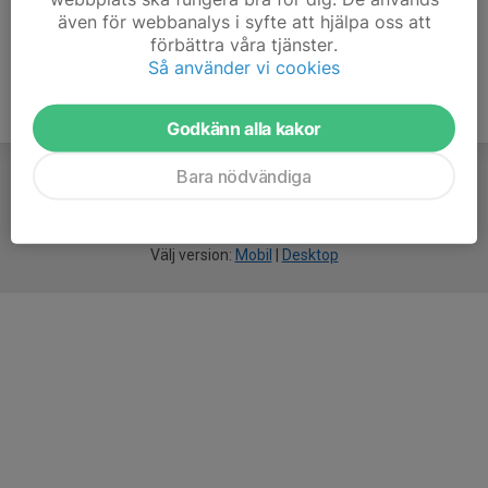
även för webbanalys i syfte att hjälpa oss att
förbättra våra tjänster.
Så använder vi cookies
Godkänn alla kakor
Bara nödvändiga
För
smarta
idrottsföreningar
Välj version:
Mobil
|
Desktop