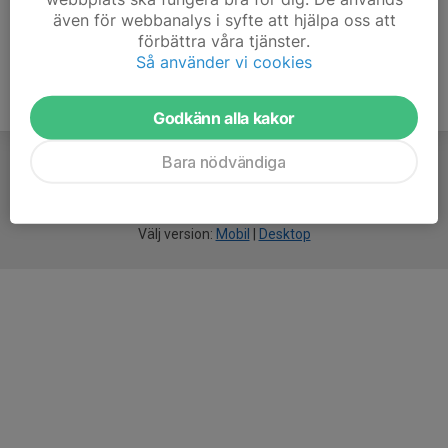
även för webbanalys i syfte att hjälpa oss att
förbättra våra tjänster.
Så använder vi cookies
Godkänn alla kakor
Bara nödvändiga
För
smarta
idrottsföreningar
Välj version:
Mobil
|
Desktop