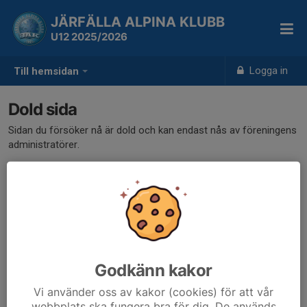
JÄRFÄLLA ALPINA KLUBB
U12 2025/2026
Logga in
Till hemsidan
Dold sida
Sidan du försöker nå är dold och kan endast nås av föreningens
administratörer.
Godkänn kakor
Vi använder oss av kakor (cookies) för att vår
webbplats ska fungera bra för dig. De används