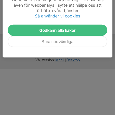
även för webbanalys i syfte att hjälpa oss att
förbättra våra tjänster.
Så använder vi cookies
Godkänn alla kakor
Bara nödvändiga
För
smarta
idrottsföreningar
Välj version:
Mobil
|
Desktop