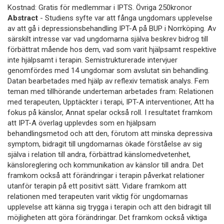
Kostnad: Gratis för medlemmar i IPTS. Övriga 250kronor
Abstract
- Studiens syfte var att fånga ungdomars upplevelse
av att gå i depressionsbehandling IPT-A på BUP i Norrköping. Av
särskilt intresse var vad ungdomarna själva beskrev bidrog till
förbättrat mående hos dem, vad som varit hjälpsamt respektive
inte hjälpsamt i terapin. Semistrukturerade intervjuer
genomfördes med 14 ungdomar som avslutat sin behandling.
Datan bearbetades med hjälp av reflexiv tematisk analys. Fem
teman med tillhörande underteman arbetades fram: Relationen
med terapeuten, Upptäckter i terapi, IPT-A interventioner, Att ha
fokus på känslor, Annat spelar också roll. I resultatet framkom
att IPT-A överlag upplevdes som en hjälpsam
behandlingsmetod och att den, förutom att minska depressiva
symptom, bidragit till ungdomarnas ökade förståelse av sig
själva i relation till andra, förbättrad känslomedvetenhet,
känsloreglering och kommunikation av känslor till andra. Det
framkom också att förändringar i terapin påverkat relationer
utanför terapin på ett positivt sätt. Vidare framkom att
relationen med terapeuten varit viktig för ungdomarnas
upplevelse att känna sig trygga i terapin och att den bidragit till
möjligheten att göra förändringar. Det framkom också viktiga