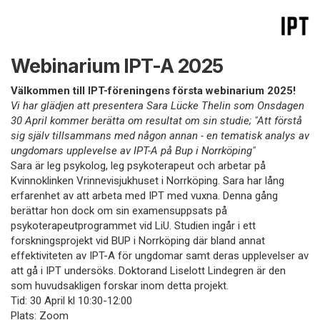
Webinarium IPT-A 2025
Välkommen till IPT-föreningens första webinarium 2025!
Vi har glädjen att presentera Sara Lücke Thelin som Onsdagen
30 April kommer berätta om resultat om sin studie; "Att förstå
sig själv tillsammans med någon annan - en tematisk analys av
ungdomars upplevelse av IPT-A på Bup i Norrköping"
Sara är leg psykolog, leg psykoterapeut och arbetar på
Kvinnoklinken Vrinnevisjukhuset i Norrköping. Sara har lång
erfarenhet av att arbeta med IPT med vuxna. Denna gång
berättar hon dock om sin examensuppsats på
psykoterapeutprogrammet vid LiU. Studien ingår i ett
forskningsprojekt vid BUP i Norrköping där bland annat
effektiviteten av IPT-A för ungdomar samt deras upplevelser av
att gå i IPT undersöks. Doktorand Liselott Lindegren är den
som huvudsakligen forskar inom detta projekt.
Tid: 30 April kl 10:30-12:00
Plats: Zoom