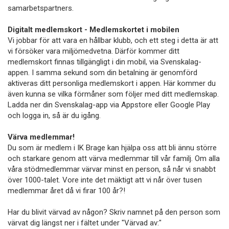
samarbetspartners.
Digitalt medlemskort - Medlemskortet i mobilen
Vi jobbar för att vara en hållbar klubb, och ett steg i detta är att
vi försöker vara miljömedvetna. Därför kommer ditt
medlemskort finnas tillgängligt i din mobil, via Svenskalag-
appen. I samma sekund som din betalning är genomförd
aktiveras ditt personliga medlemskort i appen. Här kommer du
även kunna se vilka förmåner som följer med ditt medlemskap.
Ladda ner din Svenskalag-app via Appstore eller Google Play
och logga in, så är du igång.
Värva medlemmar!
Du som är medlem i IK Brage kan hjälpa oss att bli ännu större
och starkare genom att värva medlemmar till vår familj. Om alla
våra stödmedlemmar värvar minst en person, så når vi snabbt
över 1000-talet. Vore inte det mäktigt att vi når över tusen
medlemmar året då vi firar 100 år?!
Har du blivit värvad av någon? Skriv namnet på den person som
värvat dig längst ner i fältet under "Värvad av:"