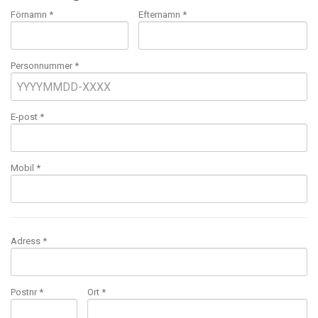
Förnamn *
Efternamn *
Personnummer *
E-post
*
Mobil
*
Adress *
Postnr *
Ort *