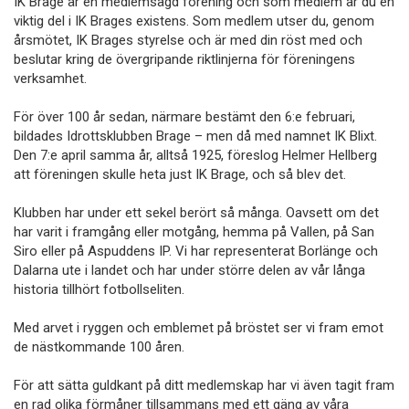
IK Brage är en medlemsägd förening och som medlem är du en
viktig del i IK Brages existens. Som medlem utser du, genom
årsmötet, IK Brages styrelse och är med din röst med och
beslutar kring de övergripande riktlinjerna för föreningens
verksamhet.
För över 100 år sedan, närmare bestämt den 6:e februari,
bildades Idrottsklubben Brage – men då med namnet IK Blixt.
Den 7:e april samma år, alltså 1925, föreslog Helmer Hellberg
att föreningen skulle heta just IK Brage, och så blev det.
Klubben har under ett sekel berört så många. Oavsett om det
har varit i framgång eller motgång, hemma på Vallen, på San
Siro eller på Aspuddens IP. Vi har representerat Borlänge och
Dalarna ute i landet och har under större delen av vår långa
historia tillhört fotbollseliten.
Med arvet i ryggen och emblemet på bröstet ser vi fram emot
de nästkommande 100 åren.
För att sätta guldkant på ditt medlemskap har vi även tagit fram
en rad olika förmåner tillsammans med ett gäng av våra