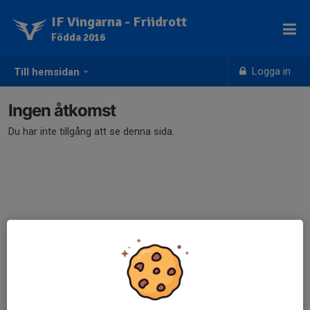
IF Vingarna - Friidrott
Födda 2016
Logga in
Till hemsidan
Ingen åtkomst
Du har inte tillgång att se denna sida.