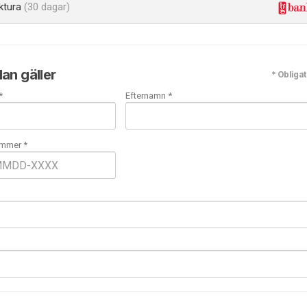
ktura
(30 dagar)
an gäller
* Obligat
*
Efternamn *
mmer *