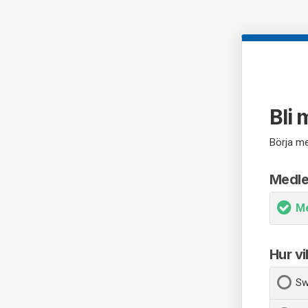
Bli
Börja me
Medl
M
Hur vi
Sw