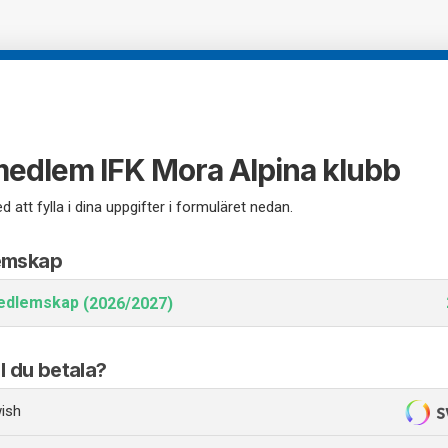
 medlem IFK Mora Alpina klubb
d att fylla i dina uppgifter i formuläret nedan.
emskap
edlemskap
(2026/2027)
ll du betala?
ish