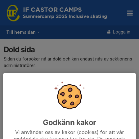
IF CASTOR CAMPS
Summercamp 2025 Inclusive skating
Logga in
Till hemsidan
Dold sida
Sidan du försöker nå är dold och kan endast nås av sektionens
administratörer.
Godkänn kakor
Vi använder oss av kakor (cookies) för att vår
webbplats ska fungera bra för dig. De används