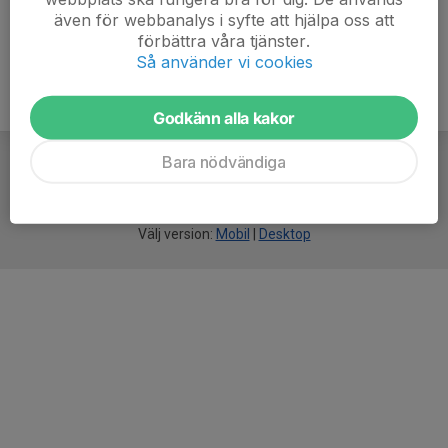
även för webbanalys i syfte att hjälpa oss att
förbättra våra tjänster.
Så använder vi cookies
Godkänn alla kakor
Bara nödvändiga
För
smarta
idrottsföreningar
Välj version:
Mobil
|
Desktop