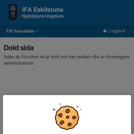
IFA Eskilstuna
Nybörjare Ungdom
Logga in
Till hemsidan
Dold sida
Sidan du försöker nå är dold och kan endast nås av föreningens
administratörer.