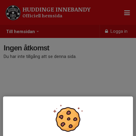
HUDDINGE INNEBANDY
Officiell hemsida
Logga in
Till hemsidan
Ingen åtkomst
Du har inte tillgång att se denna sida.