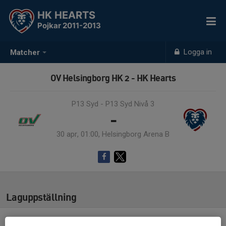
HK HEARTS
Pojkar 2011-2013
Logga in
Matcher
OV Helsingborg HK 2 - HK Hearts
P13 Syd - P13 Syd Nivå 3
-
30 apr, 01:00, Helsingborg Arena B
Laguppställning