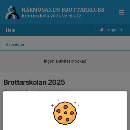
HÄRNÖSANDS BROTTARKLUBB
Brottarskola 2026 Vecka 32
Logga in
Hem
Aktiviteter
Ingen aktivitet inbokad
Brottarskolan 2025
8 aug 2025
0 kommentarer