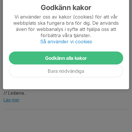
Godkänn kakor
Vi använder oss av kakor (cookies) för att vår
webbplats ska fungera bra för dig. De används
även för webbanalys i syfte att hjälpa oss att
förbättra våra tjänster.
Så använder vi cookies
Godkänn alla kakor
Då var denna veckan på Brottarskolan över. Vi ledare är otroligt
Bara nödvändiga
stolta över barnen och deras utveckling under veckan. Vi hoppas
att vi ser alla barnen i lokalen till hösten. Tack för denna vecka💙
🤼‍♂️🤩
// Ledarna...
Läs mer