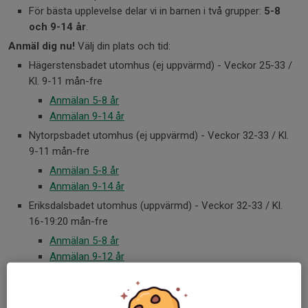
För bästa upplevelse delar vi in barnen i två grupper:
5-8
och 9-14 år
.
Anmäl dig nu!
Välj din plats och tid:
Hägerstensbadet utomhus (ej uppvärmd) - Veckor 25-33 /
Kl. 9-11 mån-fre
Anmälan 5-8 år
Anmälan 9-14 år
Nytorpsbadet utomhus (ej uppvärmd) - Veckor 32-33 / Kl.
9-11 mån-fre
Anmälan 5-8 år
Anmälan 9-14 år
Eriksdalsbadet utomhus (uppvärmd) - Veckor 32-33 / Kl.
16-19:20 mån-fre
Anmälan 5-8 år
Anmälan 9-12 år
Eriksdalsbadet inomhus - Vecka 33 / Kl. 12:30-15:30 mån-
fre