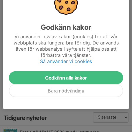
Anmälan 5-8 år
Anmälan 9-12 år
Det är bara att dyka ner och ha roligt tillsammans med oss!
Platserna är begränsade så se till att anmäla dig redan idag. Vi
Godkänn kakor
ser fram emot att träffa dig och ditt barn!
Vi använder oss av kakor (cookies) för att vår
Vill du har mer information?
Kontakta oss
för detaljerad
webbplats ska fungera bra för dig. De används
information.
även för webbanalys i syfte att hjälpa oss att
förbättra våra tjänster.
Dela nyhet
Så använder vi cookies
Godkänn alla kakor
Kommentarer
Bara nödvändiga
Tidigare nyheter