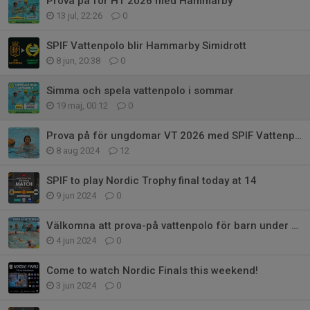
Prova på för HT 2026 med Hammarby
13 jul, 22:26
0
SPIF Vattenpolo blir Hammarby Simidrott
8 jun, 20:38
0
Simma och spela vattenpolo i sommar
19 maj, 00:12
0
Prova på för ungdomar VT 2026 med SPIF Vattenpolo
8 aug 2024
12
SPIF to play Nordic Trophy final today at 14
9 jun 2024
0
Välkomna att prova-på vattenpolo för barn under 6-8 juni!
4 jun 2024
0
Come to watch Nordic Finals this weekend!
3 jun 2024
0