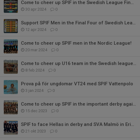
Come to cheer up SPIF in the Swedish League Finals!
30 apr 2024
0
Support SPIF Men in the Final Four of Swedish League!
12 apr 2024
0
Come to cheer up SPIF men in the Nordic League!
20 mar 2024
0
Come to cheer up U16 team in the Swedish league finals!
8 feb 2024
0
Prova på för ungdomar VT24 med SPIF Vattenpolo
3 jan 2024
0
Come to cheer up SPIF in the important derby against Neptun
15 dec 2023
0
SPIF to face Hellas in derby and SVA Malmö in Eriksdalsbadet
21 okt 2023
0