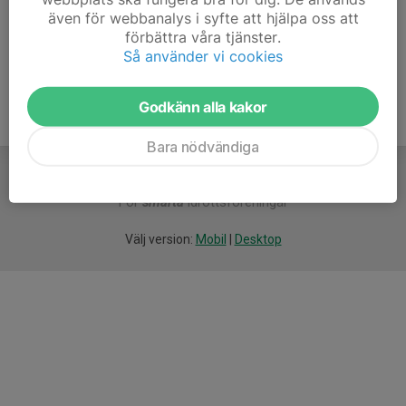
även för webbanalys i syfte att hjälpa oss att
Ålder
68 år
förbättra våra tjänster.
Så använder vi cookies
Godkänn alla kakor
Bara nödvändiga
För
smarta
idrottsföreningar
Välj version:
Mobil
|
Desktop