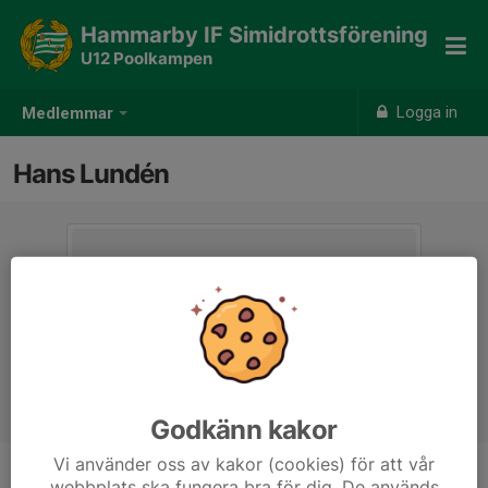
Hammarby IF Simidrottsförening
U12 Poolkampen
Logga in
Medlemmar
Hans Lundén
Godkänn kakor
Vi använder oss av kakor (cookies) för att vår
webbplats ska fungera bra för dig. De används
Titel
Tränare