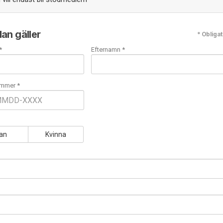
an gäller
* Obligat
*
Efternamn *
mmer *
an
Kvinna