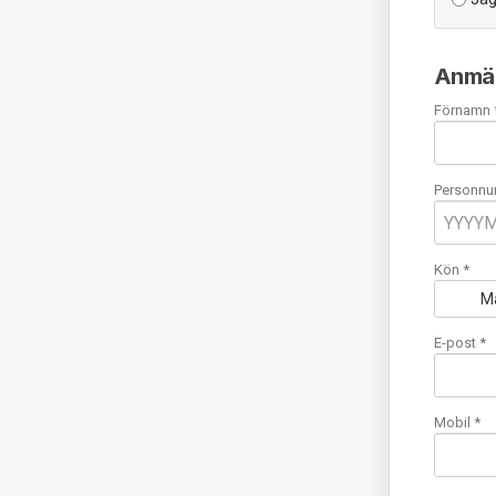
Anmäl
Förnamn 
Personnu
Kön *
M
E-post
*
Mobil
*