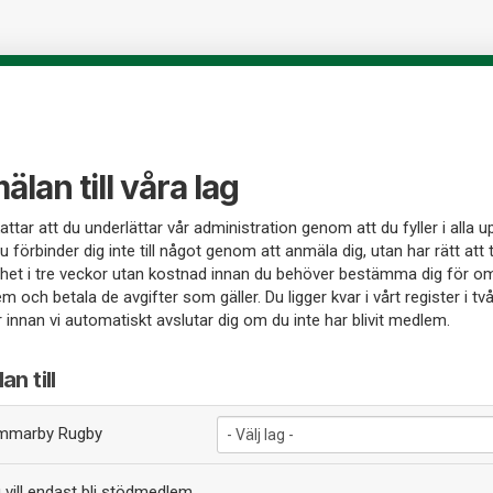
lan till våra lag
attar att du underlättar vår administration genom att du fyller i alla u
u förbinder dig inte till något genom att anmäla dig, utan har rätt att 
et i tre veckor utan kostnad innan du behöver bestämma dig för om 
m och betala de avgifter som gäller. Du ligger kvar i vårt register i tv
innan vi automatiskt avslutar dig om du inte har blivit medlem.
n till
marby Rugby
vill endast bli stödmedlem