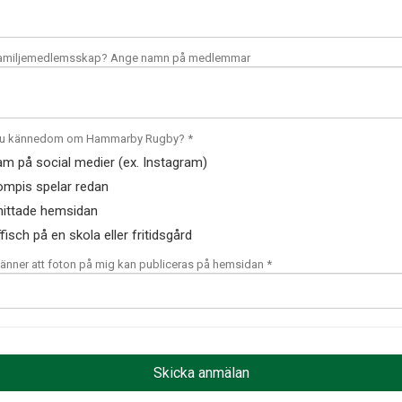
amiljemedlemsskap? Ange namn på medlemmar
 du kännedom om Hammarby Rugby? *
am på social medier (ex. Instagram)
ompis spelar redan
hittade hemsidan
fisch på en skola eller fritidsgård
nner att foton på mig kan publiceras på hemsidan *