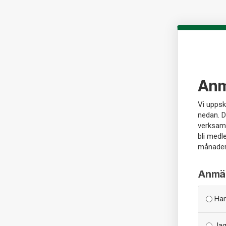
Anmä
Vi uppsk
nedan. D
verksamh
bli medle
månader 
Anmäla
Ham
Jag 