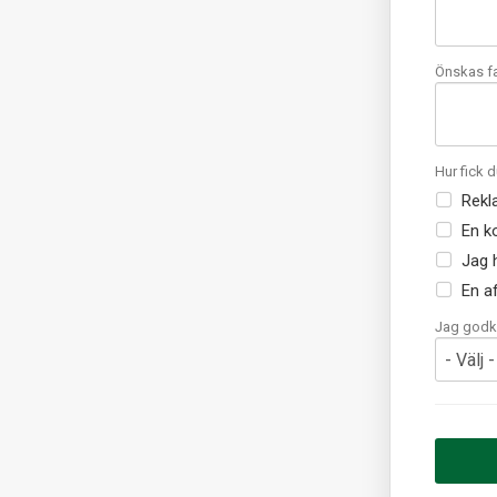
Önskas f
Hur fick
Rekl
En k
Jag 
En af
Jag godkä