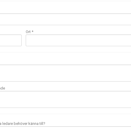
Ort *
nde
a ledare behöver känna till?