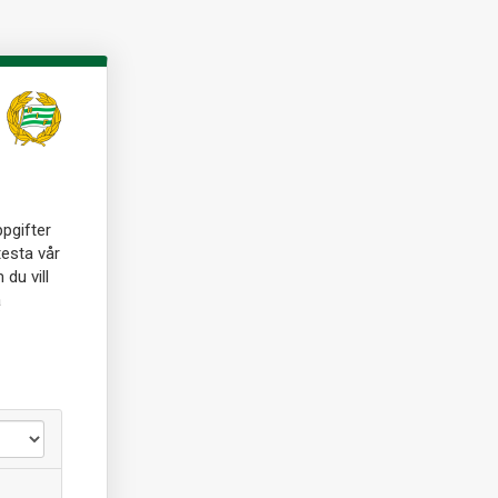
ppgifter
testa vår
du vill
å