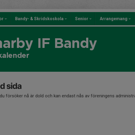
kor
Bandy- & Skridskoskola
Senior
Arrangemang
rby IF Bandy
kalender
d sida
du försöker nå är dold och kan endast nås av föreningens administra