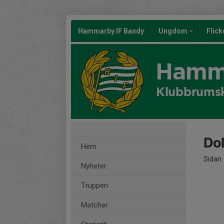
Hammarby IF Bandy
Ungdom
Flic
Hamma
Klubbrums
Dol
Hem
Sidan 
Nyheter
Truppen
Matcher