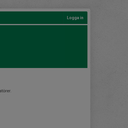
Logga in
törer.