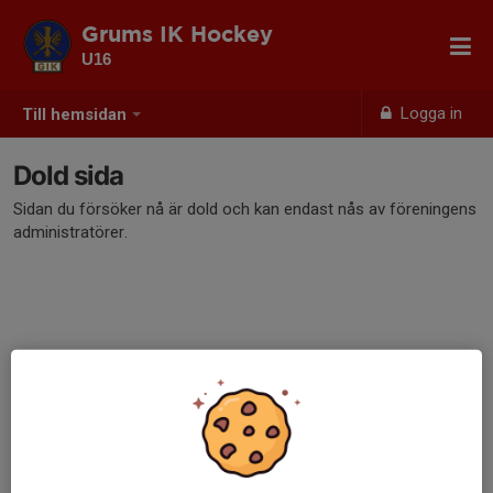
Grums IK Hockey
U16
Logga in
Till hemsidan
Dold sida
Sidan du försöker nå är dold och kan endast nås av föreningens
administratörer.