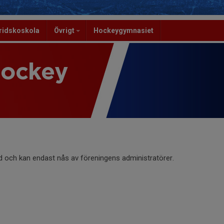
ridskoskola
Övrigt
Hockeygymnasiet
Hockey
d och kan endast nås av föreningens administratörer.