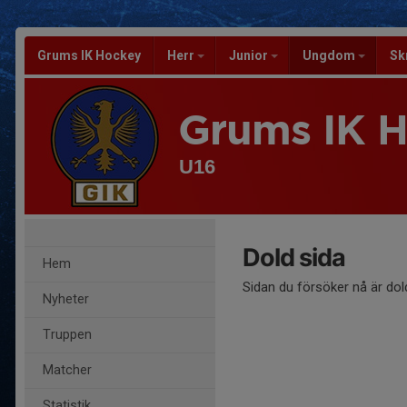
Grums IK Hockey
Herr
Junior
Ungdom
Sk
Grums IK 
U16
Dold sida
Hem
Sidan du försöker nå är dol
Nyheter
Truppen
Matcher
Statistik