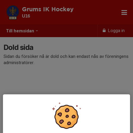
Grums IK Hockey
U16
Logga in
Till hemsidan
Dold sida
Sidan du försöker nå är dold och kan endast nås av föreningens
administratörer.