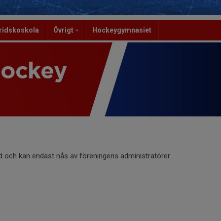
ridskoskola
Övrigt
Hockeygymnasiet
Hockey
d och kan endast nås av föreningens administratörer.