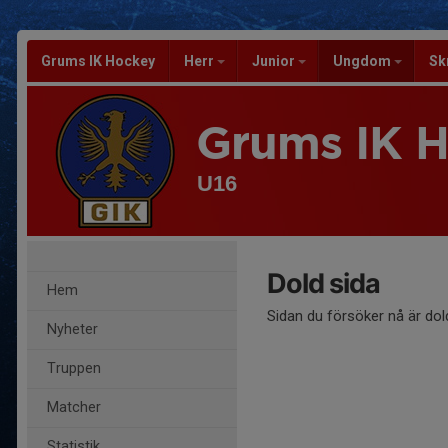
Grums IK Hockey
Herr
Junior
Ungdom
Sk
Grums IK 
U16
Dold sida
Hem
Sidan du försöker nå är dol
Nyheter
Truppen
Matcher
Statistik