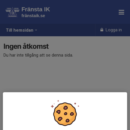
Fränsta IK
fränstaik.se
Logga in
Till hemsidan
Ingen åtkomst
Du har inte tillgång att se denna sida.