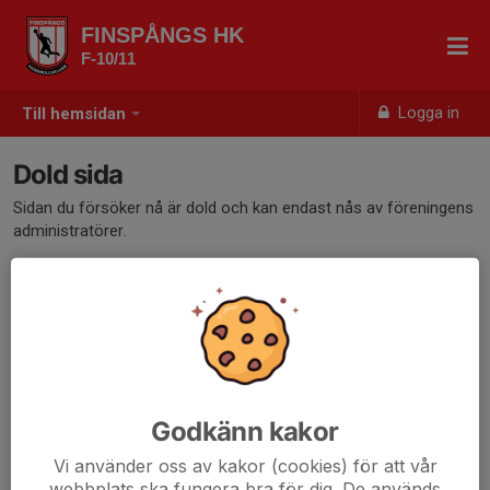
FINSPÅNGS HK
F-10/11
Logga in
Till hemsidan
Dold sida
Sidan du försöker nå är dold och kan endast nås av föreningens
administratörer.
Godkänn kakor
Vi använder oss av kakor (cookies) för att vår
webbplats ska fungera bra för dig. De används