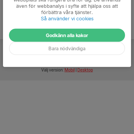
även för webbanalys i syfte att hjälpa oss att
förbättra våra tjänster.
Så använder vi cookies
Godkänn alla kakor
Bara nödvändiga
För
smarta
idrottsföreningar
Välj version:
Mobil
|
Desktop