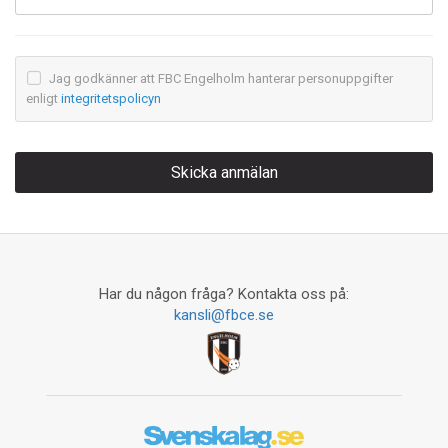
Jag godkänner att FBC Engelholm hanterar personuppgifter
enligt
integritetspolicyn
Har du någon fråga? Kontakta oss på:
kansli@fbce.se