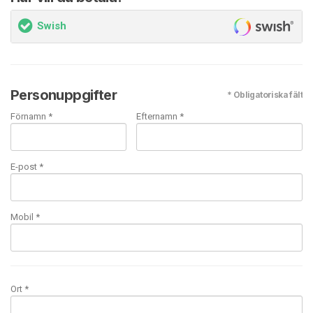
Swish
Personuppgifter
* Obligatoriska fält
Förnamn *
Efternamn *
E-post
*
Mobil
*
Ort *