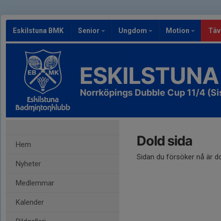
Eskilstuna BMK
Senior
Ungdom
Motion
Täv
ESKILSTUNA
Norrköpings Dubble Cup 11/4 (Si
Dold sida
Hem
Sidan du försöker nå är d
Nyheter
Medlemmar
Kalender