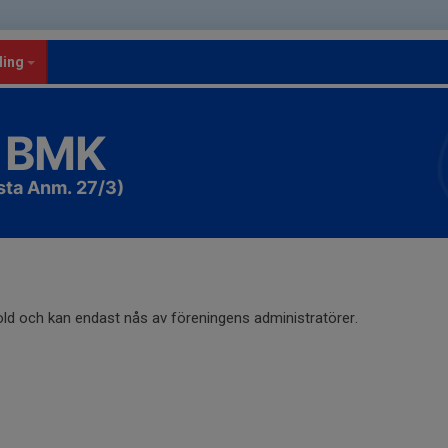
ling
 BMK
sta Anm. 27/3)
old och kan endast nås av föreningens administratörer.