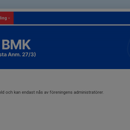
ling
 BMK
sta Anm. 27/3)
old och kan endast nås av föreningens administratörer.