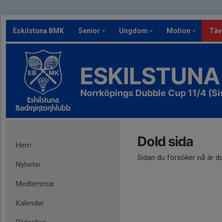
Eskilstuna BMK
Senior
Ungdom
Motion
Täv
ESKILSTUNA
Norrköpings Dubble Cup 11/4 (Si
Dold sida
Hem
Sidan du försöker nå är d
Nyheter
Medlemmar
Kalender