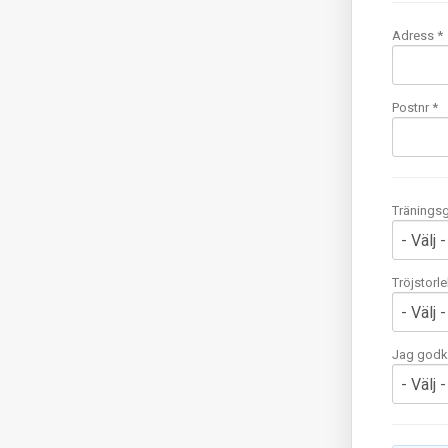
Adress *
Postnr *
Tränings
Tröjstorle
Jag godkä