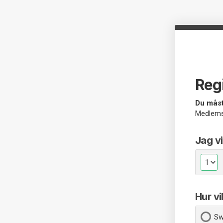
Reg
Du måst
Medlem
Jag vi
Hur vi
Sw