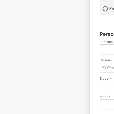
Ko
Perso
Förnamn 
Personnu
E-post
*
Mobil
*