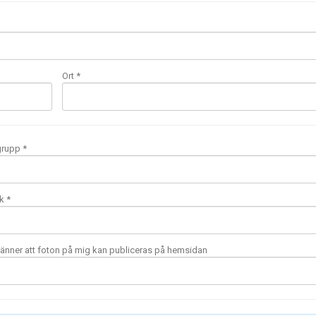
Ort *
grupp *
k *
nner att foton på mig kan publiceras på hemsidan