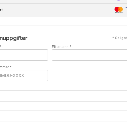
rt
nuppgifter
* Obligat
*
Efternamn *
mmer *